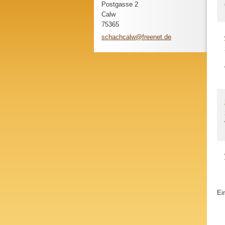
Postgasse 2
Calw
75365
schachca
lw@freen
et.de
Ei