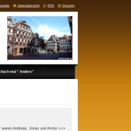
rtseite
Seitenübersicht
RSS
Drucken
chach mal " Anders"
er waren Andreas, Jonas und Armin ==>