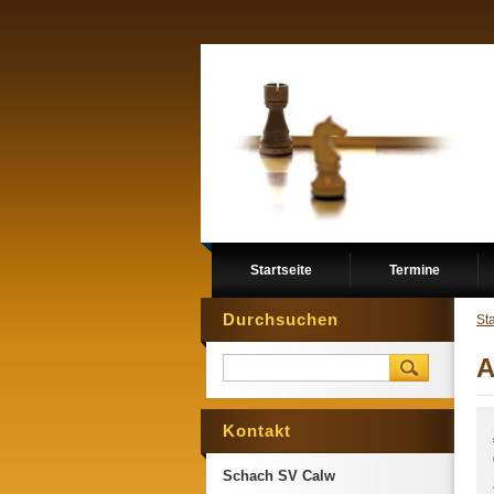
Startseite
Termine
Durchsuchen
Sta
A
Kontakt
Schach SV Calw