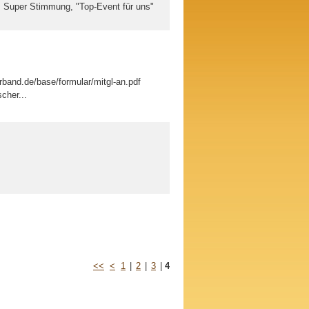
> Super Stimmung, "Top-Event für uns"
rband.de/base/formular/mitgl-an.pdf
cher...
<<
<
1
|
2
|
3
|
4