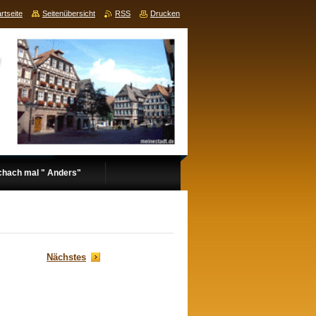
rtseite
Seitenübersicht
RSS
Drucken
chach mal " Anders"
Nächstes