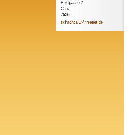
Postgasse 2
Calw
75365
schachca
lw@freen
et.de