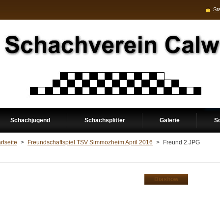
Sta
Schachjugend
Schachsplitter
Galerie
S
rtseite
>
Freundschaftspiel TSV Simmozheim April 2016
>
Freund 2.JPG
Diashow